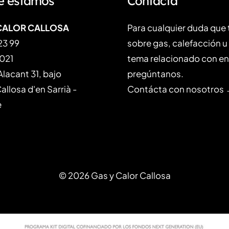
e estamos
Contacta
CALOR CALLOSA
Para cualquier duda que
23 99
sobre gas, calefacción u
 021
tema relacionado con en
Alacant 31, bajo
pregúntanos.
llosa d'en Sarrià -
Contácta con nosotros
e
© 2026 Gas y Calor Callosa