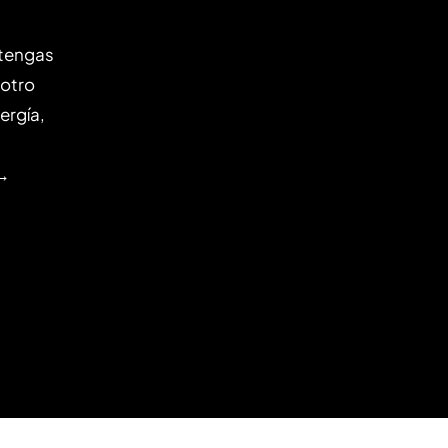
 tengas
 otro
ergía,
 →