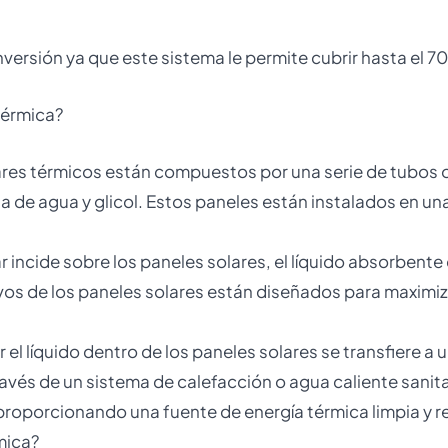
inversión ya que este sistema le permite cubrir hasta el
térmica?
ares térmicos están compuestos por una serie de tubos 
de agua y glicol. Estos paneles están instalados en una
r incide sobre los paneles solares, el líquido absorbente 
ivos de los paneles solares están diseñados para maximiza
r el líquido dentro de los paneles solares se transfiere a
través de un sistema de calefacción o agua caliente sanit
 proporcionando una fuente de energía térmica limpia y r
mica?