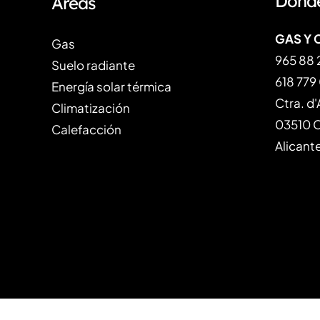
Dónd
Áreas
GAS Y 
Gas
965 88 
Suelo radiante
618 779
Energía solar térmica
Ctra. d'
Climatización
03510 Ca
Calefacción
Alicant