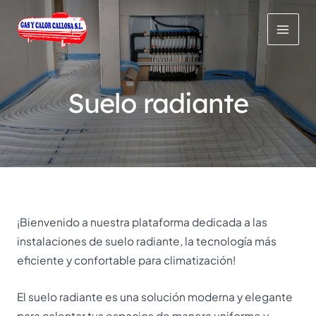
Ir
al
MAI
contenido
MEN
Suelo radiante
¡Bienvenido a nuestra plataforma dedicada a las
instalaciones de suelo radiante, la tecnología más
eficiente y confortable para climatización!
El suelo radiante es una solución moderna y elegante
para calentar tus espacios de manera uniforme y