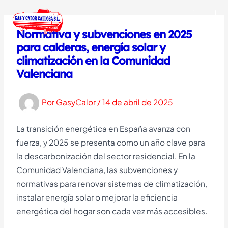
Ir
al
MAI
Normativa y subvenciones en 2025
contenido
para calderas, energía solar y
MEN
climatización en la Comunidad
Valenciana
Por
GasyCalor
/
14 de abril de 2025
La transición energética en España avanza con
fuerza, y 2025 se presenta como un año clave para
la descarbonización del sector residencial. En la
Comunidad Valenciana, las subvenciones y
normativas para renovar sistemas de climatización,
instalar energía solar o mejorar la eficiencia
energética del hogar son cada vez más accesibles.